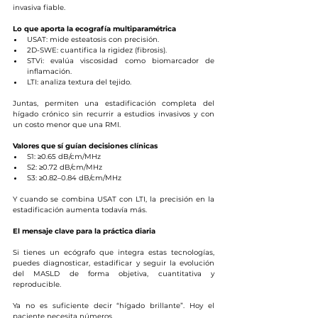
invasiva fiable.
Lo que aporta la ecografía multiparamétrica
USAT: mide esteatosis con precisión.
2D-SWE: cuantifica la rigidez (fibrosis).
STVi: evalúa viscosidad como biomarcador de 
inflamación.
LTI: analiza textura del tejido.
Juntas, permiten una estadificación completa del 
hígado crónico sin recurrir a estudios invasivos y con 
un costo menor que una RMI.
Valores que sí guían decisiones clínicas
S1: ≥0.65 dB/cm/MHz
S2: ≥0.72 dB/cm/MHz
S3: ≥0.82–0.84 dB/cm/MHz
Y cuando se combina USAT con LTI, la precisión en la 
estadificación aumenta todavía más.
El mensaje clave para la práctica diaria
Si tienes un ecógrafo que integra estas tecnologías, 
puedes diagnosticar, estadificar y seguir la evolución 
del MASLD de forma objetiva, cuantitativa y 
reproducible.
Ya no es suficiente decir “hígado brillante”. Hoy el 
paciente necesita números.