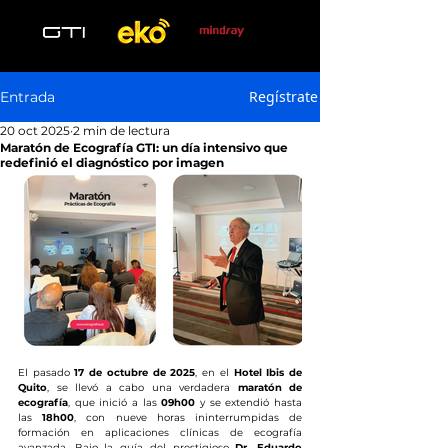
Regístrate
Entrada
20 oct 2025
2 min de lectura
Maratón de Ecografía GTI: un día intensivo que
redefinió el diagnóstico por imagen
El pasado 
17 de octubre de 2025
, en el 
Hotel Ibis de 
Quito
, se llevó a cabo una verdadera 
maratón de 
ecografía
, que inició a las 
09h00
 y se extendió hasta 
las 
18h00
, con nueve horas ininterrumpidas de 
formación en aplicaciones clínicas de ecografía 
avanzada. Bajo la guía del prestigioso 
Dr. Eduardo 