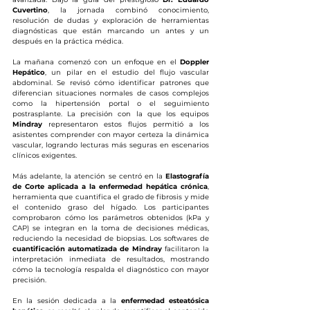
Cuvertino
, la jornada combinó conocimiento, 
resolución de dudas y exploración de herramientas 
diagnósticas que están marcando un antes y un 
después en la práctica médica.
La mañana comenzó con un enfoque en el 
Doppler 
Hepático
, un pilar en el estudio del flujo vascular 
abdominal. Se revisó cómo identificar patrones que 
diferencian situaciones normales de casos complejos 
como la hipertensión portal o el seguimiento 
postrasplante. La precisión con la que los equipos 
Mindray
 representaron estos flujos permitió a los 
asistentes comprender con mayor certeza la dinámica 
vascular, logrando lecturas más seguras en escenarios 
clínicos exigentes.
Más adelante, la atención se centró en la 
Elastografía 
de Corte aplicada a la enfermedad hepática crónica
, 
herramienta que cuantifica el grado de fibrosis y mide 
el contenido graso del hígado. Los participantes 
comprobaron cómo los parámetros obtenidos (kPa y 
CAP) se integran en la toma de decisiones médicas, 
reduciendo la necesidad de biopsias. Los softwares de 
cuantificación automatizada de Mindray
 facilitaron la 
interpretación inmediata de resultados, mostrando 
cómo la tecnología respalda el diagnóstico con mayor 
precisión.
En la sesión dedicada a la 
enfermedad esteatósica 