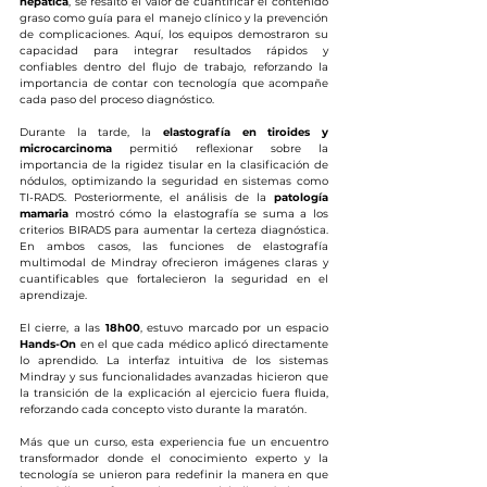
hepática
, se resaltó el valor de cuantificar el contenido 
graso como guía para el manejo clínico y la prevención 
de complicaciones. Aquí, los equipos demostraron su 
capacidad para integrar resultados rápidos y 
confiables dentro del flujo de trabajo, reforzando la 
importancia de contar con tecnología que acompañe 
cada paso del proceso diagnóstico.
Durante la tarde, la 
elastografía en tiroides y 
microcarcinoma
 permitió reflexionar sobre la 
importancia de la rigidez tisular en la clasificación de 
nódulos, optimizando la seguridad en sistemas como 
TI-RADS. Posteriormente, el análisis de la 
patología 
mamaria
 mostró cómo la elastografía se suma a los 
criterios BIRADS para aumentar la certeza diagnóstica. 
En ambos casos, las funciones de elastografía 
multimodal de Mindray ofrecieron imágenes claras y 
cuantificables que fortalecieron la seguridad en el 
aprendizaje.
El cierre, a las 
18h00
, estuvo marcado por un espacio 
Hands-On
 en el que cada médico aplicó directamente 
lo aprendido. La interfaz intuitiva de los sistemas 
Mindray y sus funcionalidades avanzadas hicieron que 
la transición de la explicación al ejercicio fuera fluida, 
reforzando cada concepto visto durante la maratón.
Más que un curso, esta experiencia fue un encuentro 
transformador donde el conocimiento experto y la 
tecnología se unieron para redefinir la manera en que 