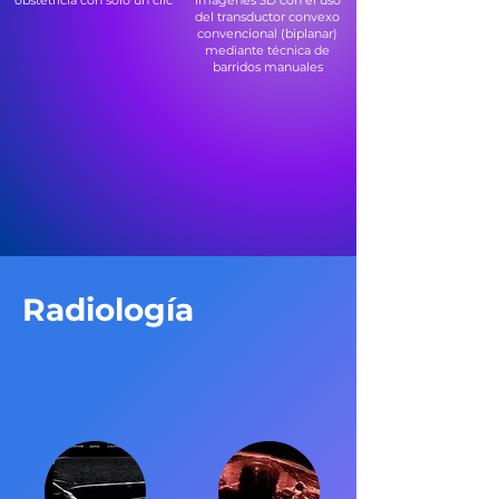
obstetricia con solo un clic
imágenes 3D con el uso
del transductor convexo
convencional (biplanar)
mediante técnica de
barridos manuales
Radiología