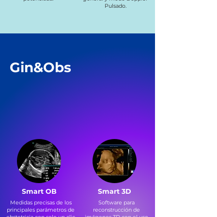
Pulsado.
Gin&Obs
Smart OB
Smart 3D
Medidas precisas de los
Software para
principales parámetros de
reconstrucción de