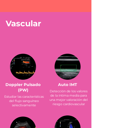
Vascular
Doppler Pulsado
Auto IMT
(PW)
Detección de los valores
de la íntima media para
Estudiar las características
una mejor valoración del
del flujo sanguíneo
riesgo cardiovascular
selectivamente