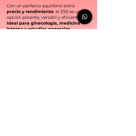
Con un perfecto equilibrio entre
precio y rendimiento
, el Z50 es una
opción potente, versátil y eficiente.
Ideal para ginecología, medicina
interna y estudios generales.
¿Quieres crecer sin riesgo?
Con nuestro
Plan
Renueva
recibiremos tu equipo
como parte de pago en tus próximas
compras.
Financiamiento directo, cuotas bajas y
cuando estés preparado para tu siguiente