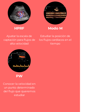
HPRF
Modo M
Ajustar la escala de
Estudiar la posición de
captación para flujos de
los flujos cardíacos en el
alta velocidad
tiempo
PW
Conocer la velocidad en
un punto determinado
del flujo que queremos
estudiar