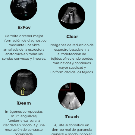
ExFov
Permite obtener mejor
iClear
información de diagnóstico
mediante una vista
Imágenes de reducción de
ampliada de la estructura
espectro basada en la
anatómica en todas las
autodetección de
sondas convexas y lineales.
tejidos ofreciendo bordes
más nítidos y continuos,
mayor suavidad y
uniformidad de los tejidos.
iBeam
Imágenes compuestas
multi angulares,
iTouch
fundamental para la
claridad en modo B y una
Ajuste automático en
resolución de contraste
tiempo real de ganancia
potenciada.
general y modo Doppler