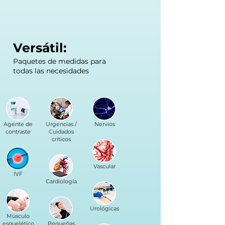
Versátil:
Paquetes de medidas para
todas las necesidades
Agente de
Urgencias /
Nervios
contraste
Cuidados
críticos
Vascular
IVF
Cardiología
Urológicas
Músculo
esquelético
Pequeñas