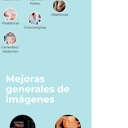
Partes
Obstétricas
Pediátricas
Ginecológicas
Generales /
Abdomen
Mejoras
generales de
imágenes