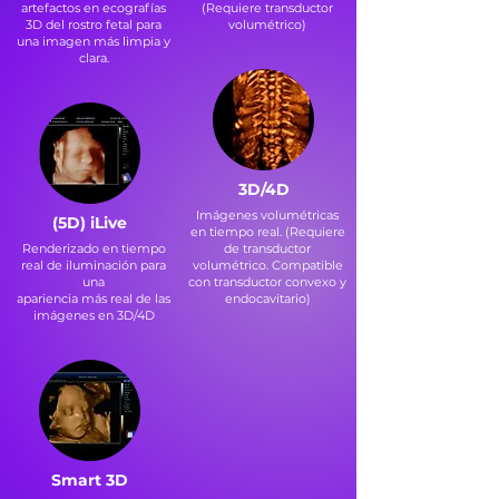
artefactos en ecografías
(Requiere transductor
3D del rostro fetal para
volumétrico)
una imagen más limpia y
clara.
3D/4D
Imágenes volumétricas
(5D) iLive
en tiempo real. (Requiere
Renderizado en tiempo
de transductor
real de iluminación para
volumétrico. Compatible
una
con transductor convexo y
apariencia más real de las
endocavitario)
imágenes en 3D/4D
Smart 3D