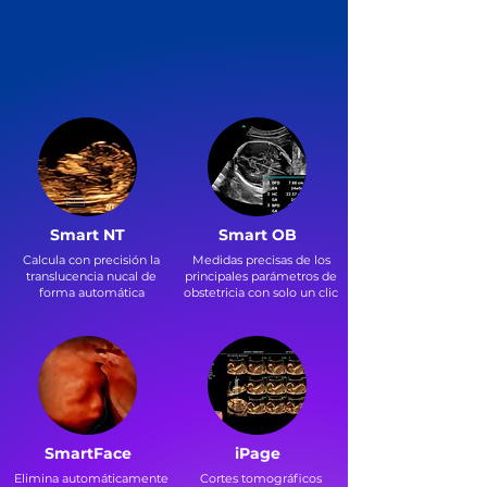
Smart NT
Smart OB
Calcula con precisión la
Medidas precisas de los
translucencia nucal de
principales parámetros de
forma automática
obstetricia con solo un clic
SmartFace
iPage
Elimina automáticamente
Cortes tomográficos