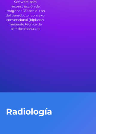
Software para
reconstrucción de
imágenes 3D con el uso
del transductor convexo
convencional (biplanar)
mediante técnica de
barridos manuales
Radiología