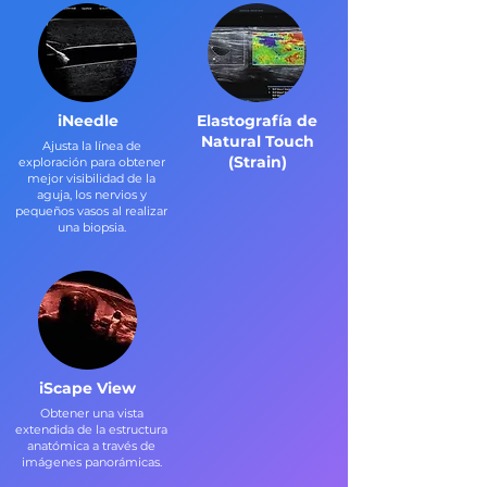
iNeedle
Elastografía de
Natural Touch
Ajusta la línea de
(Strain)
exploración para obtener
mejor visibilidad de la
aguja, los nervios y
pequeños vasos al realizar
una biopsia.
iScape View
Obtener una vista
extendida de la estructura
anatómica a través de
imágenes panorámicas.