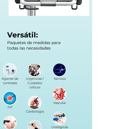
Versátil:
Paquetes de medidas para
todas las necesidades
Agente de
Urgencias /
Nervios
contraste
Cuidados
críticos
Vascular
IVF
Cardiología
Urológicas