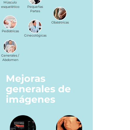
Músculo
esquelético
Pequeñas
Partes
Obstétricas
Pediátricas
Ginecológicas
Generales /
Abdomen
Mejoras
generales de
imágenes