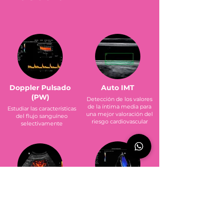
Doppler Pulsado
Auto IMT
(PW)
Detección de los valores
de la íntima media para
Estudiar las características
una mejor valoración del
del flujo sanguíneo
riesgo cardiovascular
selectivamente
Color Doppler
Power Doppler (PD)
Capturar la representación
Capturar la representación
de la direccionalidad de
de flujos sanguíneos
los flujos sanguíneos