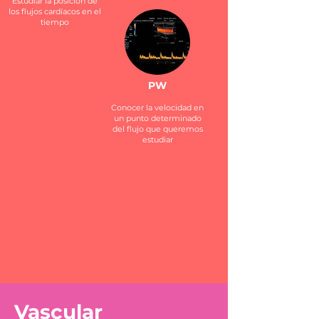
Estudiar la posición de
los flujos cardíacos en el
tiempo
PW
Conocer la velocidad en
un punto determinado
del flujo que queremos
estudiar
Vascular