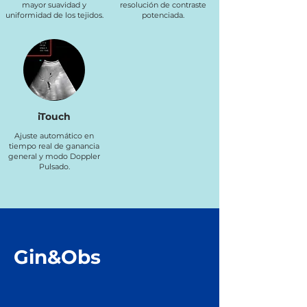
mayor suavidad y
resolución de contraste
uniformidad de los tejidos.
potenciada.
iTouch
Ajuste automático en
tiempo real de ganancia
general y modo Doppler
Pulsado.
Gin&Obs