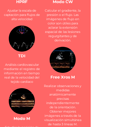
HPRF
Modo CW
Ajustar la escala de
Calcular el gradiente, la
captación para flujos de
presión o el flujo. Las
alta velocidad
imágenes de flujo en
color son útiles para
aclarar la extensión
espacial de las lesiones
regurgitantes y de
derivación.
TDI
Análisis cardiovascular
mediante el registro de
información en tiempo
Free Xros M
real de la velocidad del
tejido cardiaco
Realizar observaciones y
medidas
anatómicamente
precisas
independientemente
de la orientación.
Obtener mejores
imágenes a través de la
Modo M
visualización simultánea
de hasta 3 líneas M.