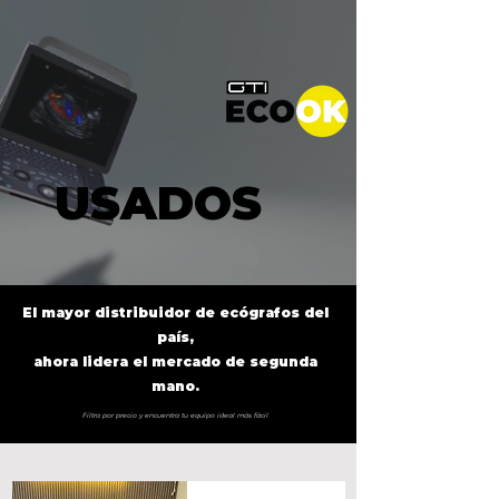
USADOS
USADOS
El mayor distribuidor de ecógrafos del
país,
ahora lidera el mercado de segunda
mano.
Filtra por precio y encuentra tu equipo ideal más fácil