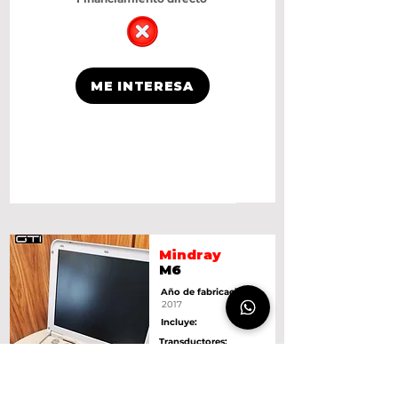
ME INTERESA
Mindray
M6
Año de fabricación:
2017
Incluye:
Transductores:
Micro Convexo, Phase
Array