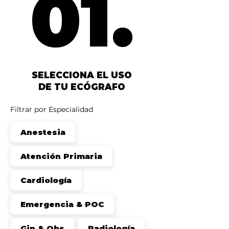
01.
01.
SELECCIONA EL USO
DE TU ECÓGRAFO
Filtrar por Especialidad
Anestesia
Atención Primaria
Cardiología
Emergencia & POC
Gin & Obs
Radiología