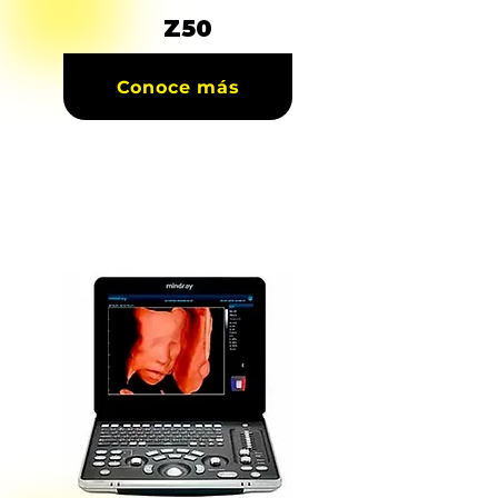
Z50
Conoce más