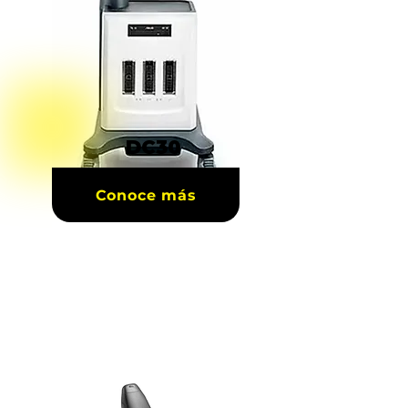
DC30
Conoce más