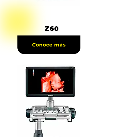
Z60
Conoce más