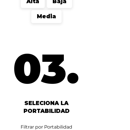
Alta
Baja
Media
03.
03.
SELECIONA LA
PORTABILIDAD
Filtrar por Portabilidad