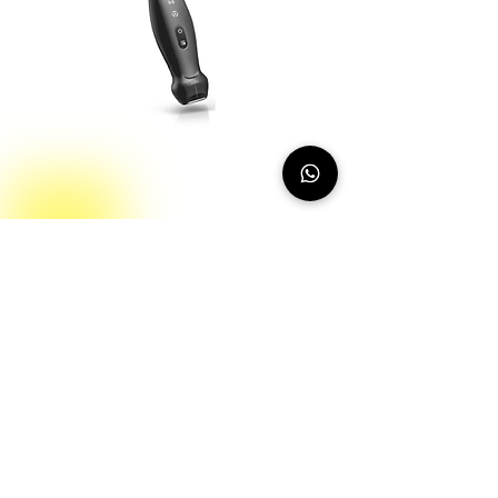
TE Air i3P
Conoce más