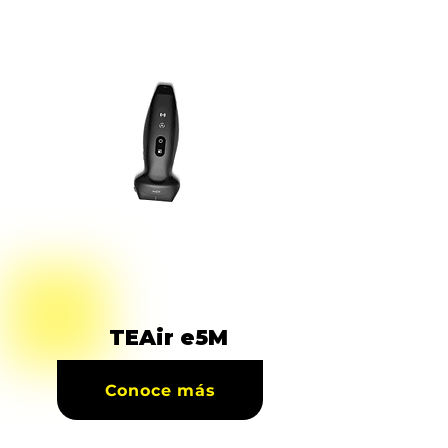
TEAir e5M
Conoce más