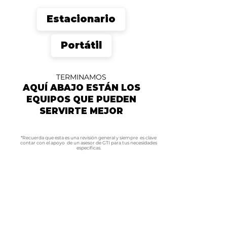
Estacionario
Portátil
TERMINAMOS
AQUÍ ABAJO ESTÁN LOS
EQUIPOS QUE
PUEDEN
SERVIRTE MEJOR
*Recuerda que esta es una revisión general y siempre
es clave
contar con el apoyo de un asesor de GTI
para tus necesidades
específicas.