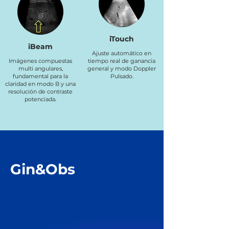
iTouch
iBeam
Ajuste automático en
Imágenes compuestas
tiempo real de ganancia
multi angulares,
general y modo Doppler
fundamental para la
Pulsado.
claridad en modo B y una
resolución de contraste
potenciada.
Gin&Obs