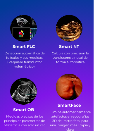
Smart FLC
Smart NT
Detección automática de
Calcula con precisión la
folículos y sus medidas.
translucencia nucal de
(Requiere transductor
forma automática
volumétrico)
SmartFace
Smart OB
Elimina automáticamente
Medidas precisas de los
artefactos en ecografías
principales parámetros de
3D del rostro fetal para
obstetricia con solo un clic
una imagen más limpia y
clara.