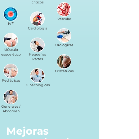
críticos
Vascular
IVF
Cardiología
Urológicas
Músculo
esquelético
Pequeñas
Partes
Obstétricas
Pediátricas
Ginecológicas
Generales /
Abdomen
Mejoras