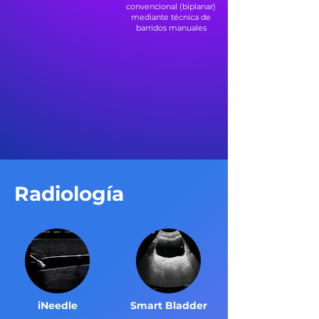
convencional (biplanar)
mediante técnica de
barridos manuales
Radiología
iNeedle
Smart Bladder