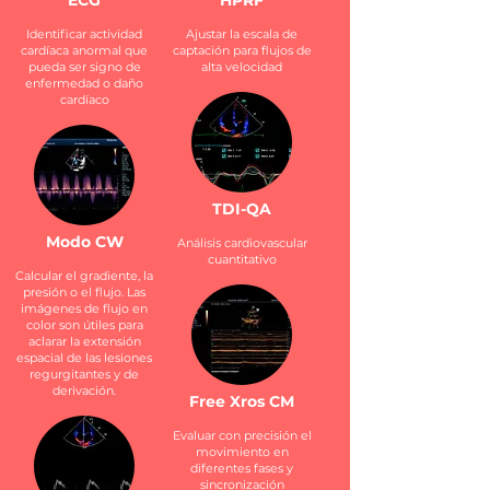
ECG
HPRF
Identificar actividad
Ajustar la escala de
cardíaca anormal que
captación para flujos de
pueda ser signo de
alta velocidad
enfermedad o daño
cardíaco
TDI-QA
Modo CW
Análisis cardiovascular
cuantitativo
Calcular el gradiente, la
presión o el flujo. Las
imágenes de flujo en
color son útiles para
aclarar la extensión
espacial de las lesiones
regurgitantes y de
derivación.
Free Xros CM
Evaluar con precisión el
movimiento en
diferentes fases y
sincronización