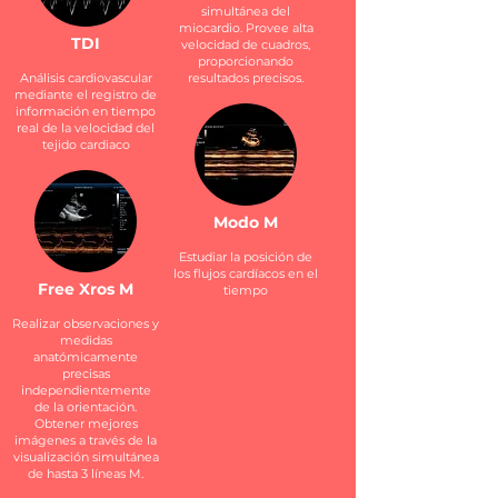
simultánea del
miocardio. Provee alta
TDI
velocidad de cuadros,
proporcionando
Análisis cardiovascular
resultados precisos.
mediante el registro de
información en tiempo
real de la velocidad del
tejido cardiaco
Modo M
Estudiar la posición de
los flujos cardíacos en el
Free Xros M
tiempo
Realizar observaciones y
medidas
anatómicamente
precisas
independientemente
de la orientación.
Obtener mejores
imágenes a través de la
visualización simultánea
de hasta 3 líneas M.