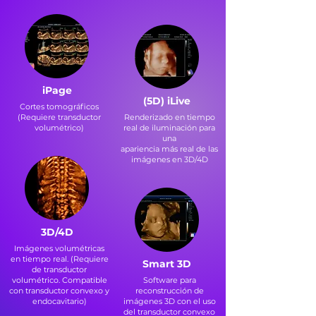
iPage
(5D) iLive
Cortes tomográficos
(Requiere transductor
Renderizado en tiempo
volumétrico)
real de iluminación para
una
apariencia más real de las
imágenes en 3D/4D
3D/4D
Imágenes volumétricas
en tiempo real. (Requiere
Smart 3D
de transductor
volumétrico. Compatible
Software para
con transductor convexo y
reconstrucción de
endocavitario)
imágenes 3D con el uso
del transductor convexo