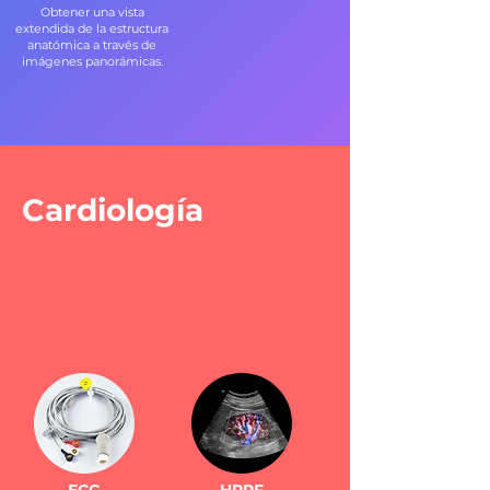
Obtener una vista
extendida de la estructura
anatómica a través de
imágenes panorámicas.
Cardiología