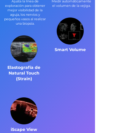
Ajusta la línea de
Medir automáticamente
exploración para obtener
el volumen de la vejiga.
mejor visibilidad de la
aguja, los nervios y
pequeños vasos al realizar
una biopsia.
Smart Volume
Elastografía de
Natural Touch
(Strain)
iScape View