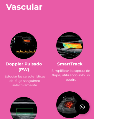
Vascular
Doppler Pulsado
SmartTrack
(PW)
Simplificar la captura de
flujos, utilizando solo un
Estudiar las características
botón.
del flujo sanguíneo
selectivamente
Power Doppler (PD)
Auto IMT
Capturar la representación